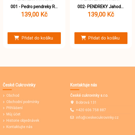
001 - Pedro pendreky Rainbow 1000g
002- PENDREKY Jahoda 1000g
139,00 Kč
139,00 Kč
Přidat do košíku
Přidat do košíku
České Cukrovinky
Kontaktuje nás
Obchod
České cukrovinky s.r.o.
Obchodní podmínky
Bobrová 131
Přihlášení
+420 606 758 887
Můj účet
info@ceskecukrovinky.cz
Historie objednávek
Kontaktujte nás