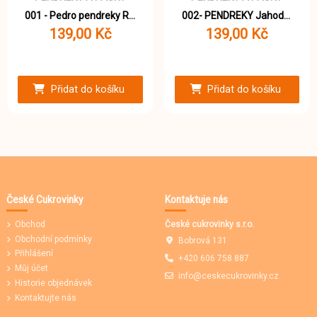
001 - Pedro pendreky Rainbow 1000g
002- PENDREKY Jahoda 1000g
139,00 Kč
139,00 Kč
Přidat do košíku
Přidat do košíku
České Cukrovinky
Kontaktuje nás
Obchod
České cukrovinky s.r.o.
Obchodní podmínky
Bobrová 131
Přihlášení
+420 606 758 887
Můj účet
info@ceskecukrovinky.cz
Historie objednávek
Kontaktujte nás