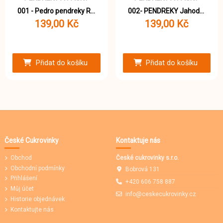
001 - Pedro pendreky Rainbow 1000g
002- PENDREKY Jahoda 1000g
139,00 Kč
139,00 Kč
Přidat do košíku
Přidat do košíku
České Cukrovinky
Kontaktuje nás
Obchod
České cukrovinky s.r.o.
Obchodní podmínky
Bobrová 131
Přihlášení
+420 606 758 887
Můj účet
info@ceskecukrovinky.cz
Historie objednávek
Kontaktujte nás